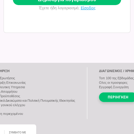
Είσοδος
Έχετε ήδη λογαριασμό;
ΉΡΙΞΗ
ΔΙΑΓΩΝΙΣΜΌΣ / ΧΡΉ
Ερωτήσεις
Τοπ
100
της Εβδομάδας
ιξη Επικοινωνίας
Ολες οι προσφορες
ευτικη Υπηρεσια
Εγγραφή Συνεργάτη
ή Απορρήτου
 Προϋποθέσεις
ΠΕΡΙΉΓΗΣΗ
ικά Δικαιώματα και Πολιτική Πνευματικής Ιδιοκτησίας
 γονικού ελέγχου
η περιεχομένου
ΣΥΜΒΑΤΌ ΜΕ