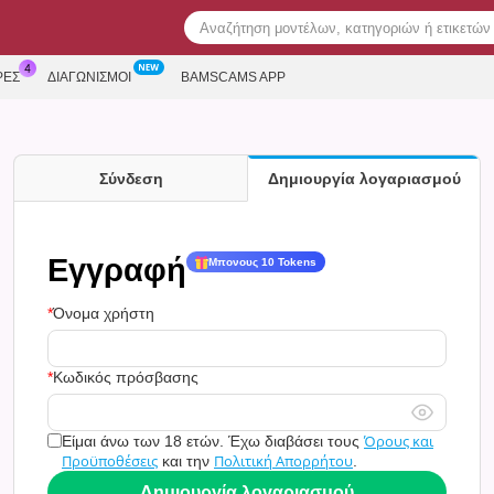
ΡΕΣ
ΔΙΑΓΩΝΙΣΜΟΊ
BAMSCAMS APP
Σύνδεση
Δημιουργία λογαριασμού
Εγγραφή
Μπονους 10 Tokens
Όνομα χρήστη
Κωδικός πρόσβασης
Όρους και
Είμαι άνω των 18 ετών. Έχω διαβάσει τους
Προϋποθέσεις
Πολιτική Απορρήτου
και την
.
Δημιουργία λογαριασμού