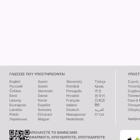
ΓΛΏΣΣΕΣ ΠΟΥ ΥΠΟΣΤΗΡΊΖΟΝΤΑΙ
ΥΠΟΣΤ
English
Suomi
Slovenský
Türkçe
Συχνές 
Русский
Srpski
Română
Қазақ
Υποστήρ
Čeština
Slovenski
Português
中文
Συμβουλ
Eesti
Dansk
Hrvatski
한국어
Πολιτικ
Lietuvių
Norsk
Français
日本語
Όροι &
Български
Español
Italiano
हिंदी
Πνευματ
Latviešu
Svenska
Deutsch
العربية
Οδηγίες
Polski
Ελληνικά
Македонски
עברית
Αφαίρεσ
Українська
Magyar
Nederlands
ΑΠΟΛΑΎΣΤΕ ΤΟ BAMSCAMS
ΕΦΑΡΜΟΓΉ, ΟΠΟΥΔΉΠΟΤΕ, ΟΠΟΤΕΔΉΠΟΤΕ