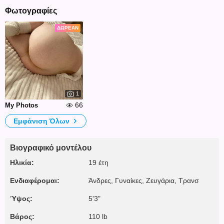
Φωτογραφίες
ΔΩΡΕΆΝ
1
66
My Photos
Εμφάνιση Όλων
Βιογραφικό μοντέλου
Ηλικία:
19 έτη
Ενδιαφέρομαι:
Άνδρες, Γυναίκες, Zευγάρια, Τρανσ
Ύψος:
5'3"
Βάρος:
110 lb