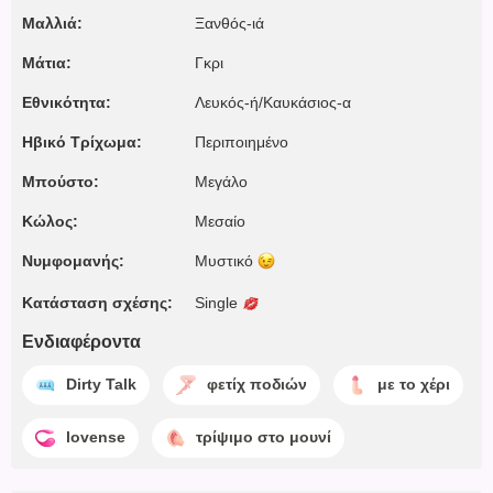
Μαλλιά:
Ξανθός-ιά
Μάτια:
Γκρι
Εθνικότητα:
Λευκός-ή/Καυκάσιος-α
Ηβικό Τρίχωμα:
Περιποιημένο
Μπούστο:
Μεγάλο
Κώλος:
Μεσαίο
Νυμφομανής:
Μυστικό
Κατάσταση σχέσης:
Single
Ενδιαφέροντα
Dirty Talk
φετίχ ποδιών
με το χέρι
lovense
τρίψιμο στο μουνί