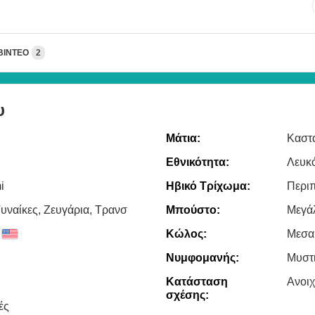
ΒΊΝΤΕΟ
2
υ
Μάτια:
Καστ
Εθνικότητα:
Λευκ
i
Ηβικό Τρίχωμα:
Περι
υναίκες, Zευγάρια, Τρανσ
Μπούστο:
Μεγά
Κώλος:
Μεσα
Νυμφομανής:
Μυστ
Κατάσταση
Ανοι
σχέσης:
ές