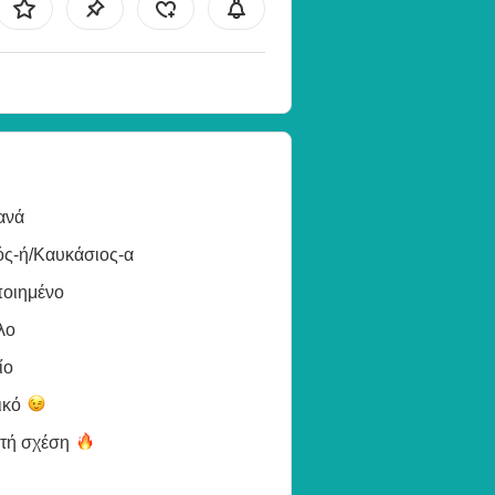
ανά
ός-ή/Καυκάσιος-α
ποιημένο
λο
ίο
ικό
χτή
σχέση