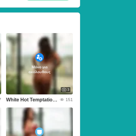
Μόνο για
ακόλουθους
3
White Hot Temptation 🔥🕊️
7
151