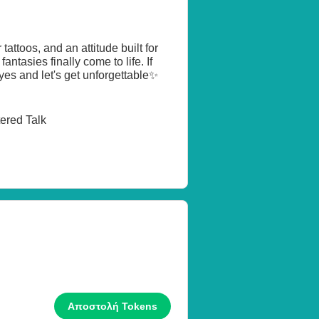
attoos, and an attitude built for
antasies finally come to life. If
es and let's get unforgettable✨
tered Talk
Αποστολή Tokens