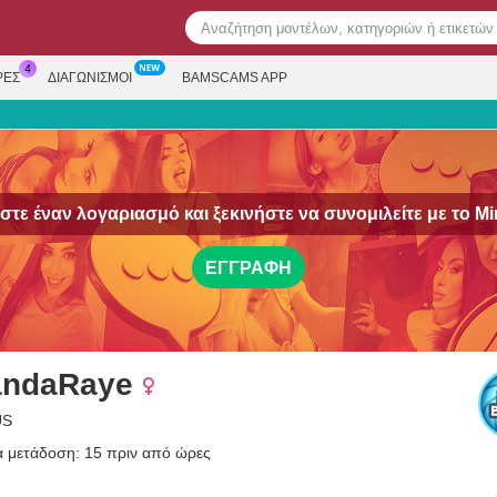
ΡΕΣ
ΔΙΑΓΩΝΙΣΜΟΊ
BAMSCAMS APP
τε έναν λογαριασμό και ξεκινήστε να συνομιλείτε με το
Mi
ΕΓΓΡΑΦΉ
andaRaye
US
α μετάδοση: 15 πριν από ώρες