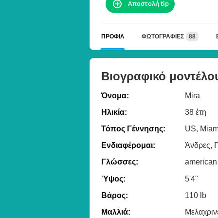
Αποστολή tip
ΠΡΟΦΊΛ
ΦΩΤΟΓΡΑΦΊΕΣ
88
Βιογραφικό μοντέλο
Όνομα:
Mira
Ηλικία:
38 έτη
Τόπος Γέννησης:
US, Miam
Ενδιαφέρομαι:
Άνδρες, Γ
Γλώσσες:
american
Ύψος:
5'4"
Βάρος:
110 lb
Μαλλιά:
Μελαχριν