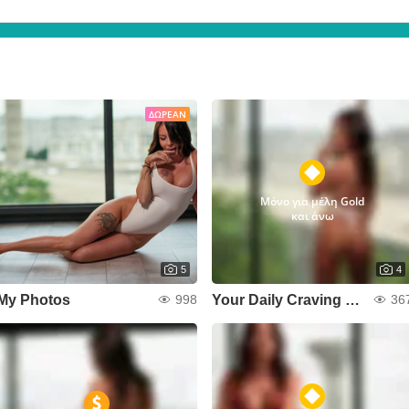
ΔΩΡΕΆΝ
Μόνο για μέλη Gold
και άνω
5
4
My Photos
Your Daily Craving 🍒🔞
998
36