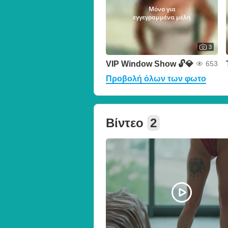
Μόνο για
εγγεγραμμένα μέλη
3
VIP Window Show 🔓💎
653
Προβολή όλων των φωτο
Βίντεο
2