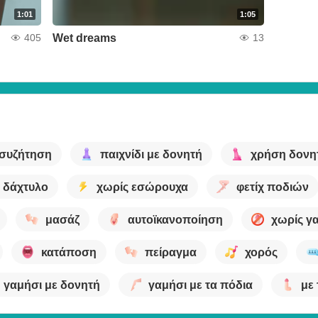
1:01
1:05
Wet dreams
405
13
συζήτηση
παιχνίδι με δονητή
χρήση δονη
δάχτυλο
χωρίς εσώρουχα
φετίχ ποδιών
μασάζ
αυτοϊκανοποίηση
χωρίς γ
κατάποση
πείραγμα
χορός
γαμήσι με δονητή
γαμήσι με τα πόδια
με 