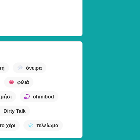
τή
όνειρα
φιλιά
αμήσι
ohmibod
Dirty Talk
το χέρι
τελείωμα