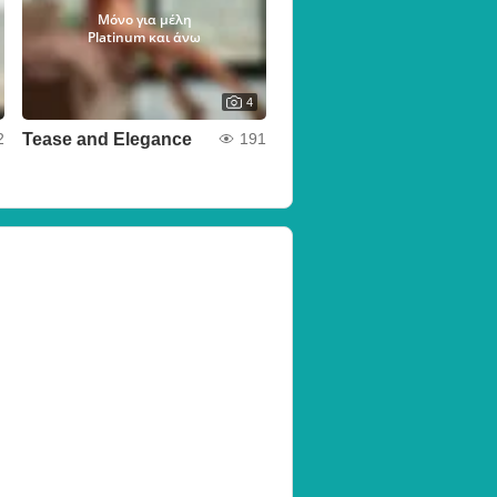
Μόνο για μέλη
Platinum και άνω
4
Tease and Elegance
2
191