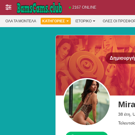
2167 ONLINE
ΌΛΑ ΤΑ ΜΟΝΤΈΛΑ
ΚΑΤΗΓΟΡΊΕΣ
ΙΣΤΟΡΙΚΌ
ΟΛΕΣ ΟΙ ΠΡΟΣΦΟ
Δημιουργήσ
Mir
38 έτη, 
Τελευταί