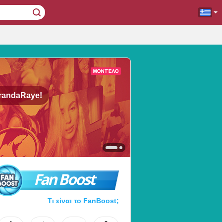
randaRaye!
Fan Boost
Τι είναι το FanBoost;