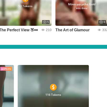
Μόνο για μέλη Gold
53 Tokens
και άνω
5
6
The Perfect View 🍑👀
The Art of Glamour
210
33
ΔΩΡΕΆΝ
116 Tokens