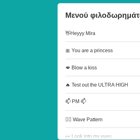
Μενού φιλοδωρημά
👋Heyyy Mira
🎀 You are a princess
💋 Blow a kiss
🔥 Test out the ULTRA HIGH
📫 PM 📫
🏄‍♂️ Wave Pattern
👀 Look into my eyes