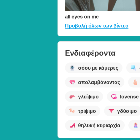
all eyes on me
Προβολή όλων των βίντεο
Ενδιαφέροντα
σόου με κάμερες
απολαμβάνοντας
γλείψιμο
lovense
τρίψιμο
γδύσιμο
θηλυκή κυριαρχία