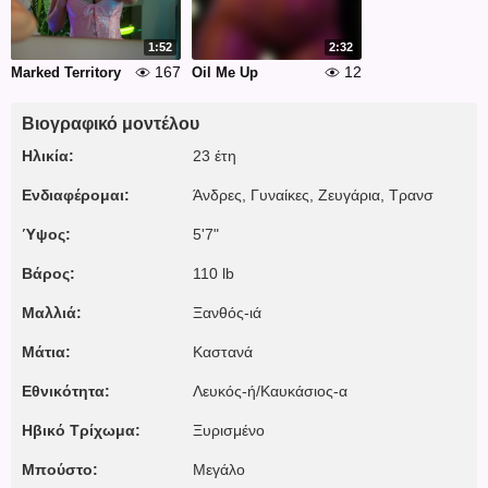
1:52
2:32
167
12
Marked Territory
Oil Me Up
Βιογραφικό μοντέλου
Ηλικία:
23 έτη
Ενδιαφέρομαι:
Άνδρες, Γυναίκες, Zευγάρια, Τρανσ
Ύψος:
5'7"
Βάρος:
110 lb
Μαλλιά:
Ξανθός-ιά
Μάτια:
Καστανά
Εθνικότητα:
Λευκός-ή/Καυκάσιος-α
Ηβικό Τρίχωμα:
Ξυρισμένο
Μπούστο:
Μεγάλο