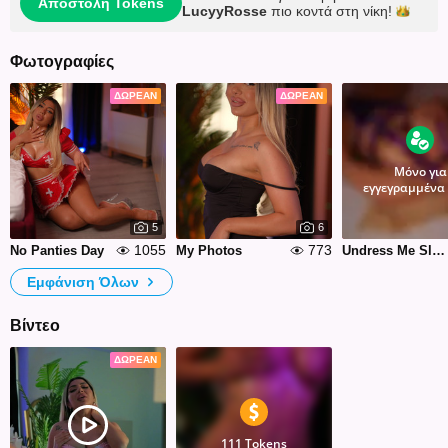
Αποστολή Tokens
LucyyRosse
πιο κοντά στη
νίκη!
Φωτογραφίες
ΔΩΡΕΆΝ
ΔΩΡΕΆΝ
Μόνο για
εγγεγραμμένα
5
6
1055
773
No Panties Day
My Photos
Undress Me Slowly
Εμφάνιση Όλων
Βίντεο
ΔΩΡΕΆΝ
111 Tokens