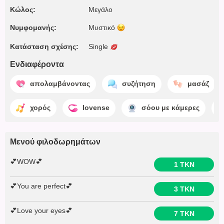
Κώλος:
Μεγάλο
Νυμφομανής:
Μυστικό
Κατάσταση σχέσης:
Single
Ενδιαφέροντα
απολαμβάνοντας
συζήτηση
μασάζ
χορός
lovense
σόου με κάμερες
Μενού φιλοδωρημάτων
💕WOW💕
1 TKN
💕You are perfect💕
3 TKN
💕Love your eyes💕
7 TKN